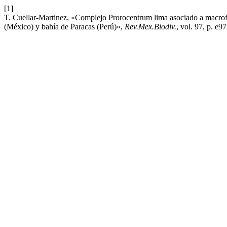
[1]
T. Cuellar-Martinez, «Complejo Prorocentrum lima asociado a macrofit
(México) y bahía de Paracas (Perú)»,
Rev.Mex.Biodiv.
, vol. 97, p. e9