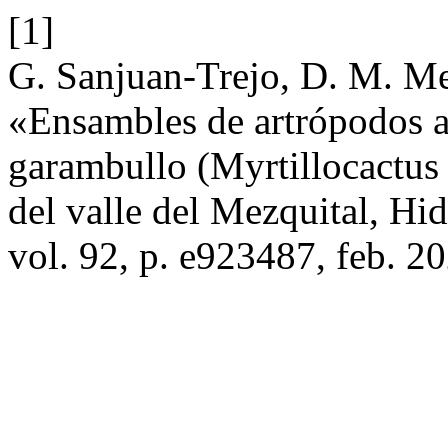
[1]
G. Sanjuan-Trejo, D. M. Me
«Ensambles de artrópodos as
garambullo (Myrtillocactus 
del valle del Mezquital, H
vol. 92, p. e923487, feb. 2