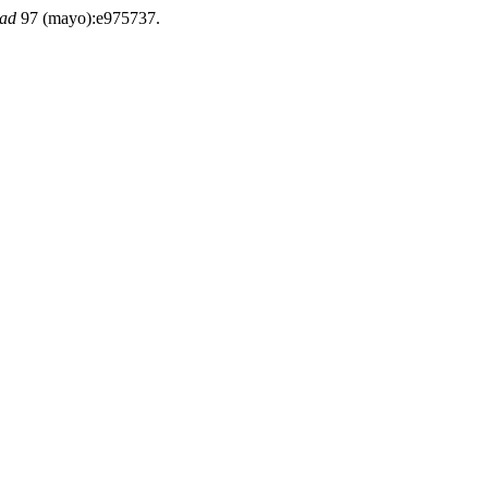
dad
97 (mayo):e975737.