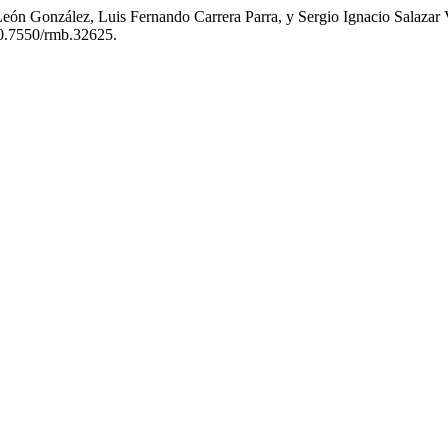
León González, Luis Fernando Carrera Parra, y Sergio Ignacio Salazar
/10.7550/rmb.32625.