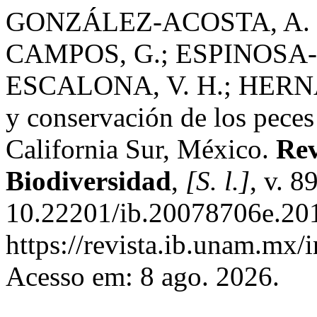
GONZÁLEZ-ACOSTA, A. F.
CAMPOS, G.; ESPINOSA-
ESCALONA, V. H.; HERNÁ
y conservación de los peces
California Sur, México.
Rev
Biodiversidad
,
[S. l.]
, v. 8
10.22201/ib.20078706e.201
https://revista.ib.unam.mx/
Acesso em: 8 ago. 2026.