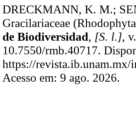
DRECKMANN, K. M.; SENTÍ
Gracilariaceae (Rhodophyt
de Biodiversidad
,
[S. l.]
, 
10.7550/rmb.40717. Dispon
https://revista.ib.unam.mx/
Acesso em: 9 ago. 2026.