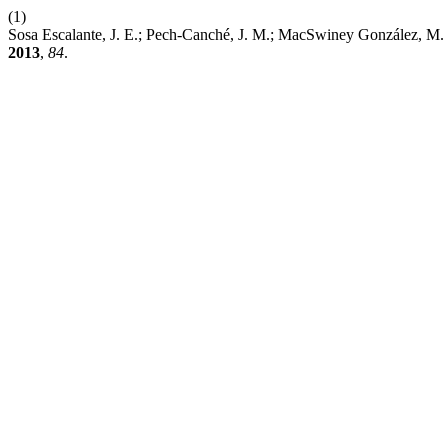
(1)
Sosa Escalante, J. E.; Pech-Canché, J. M.; MacSwiney González, M.
2013
,
84
.