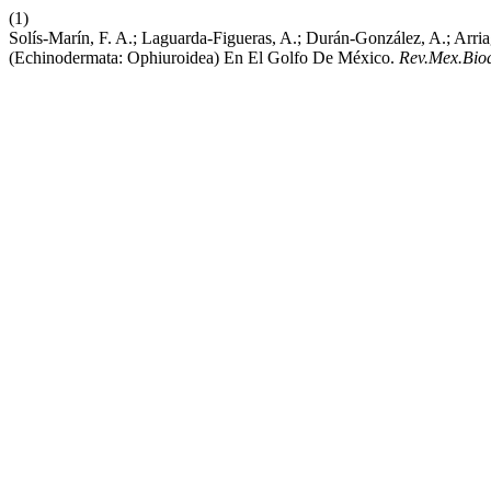
(1)
Solís-Marín, F. A.; Laguarda-Figueras, A.; Durán-González, A.; Arr
(Echinodermata: Ophiuroidea) En El Golfo De México.
Rev.Mex.Biod