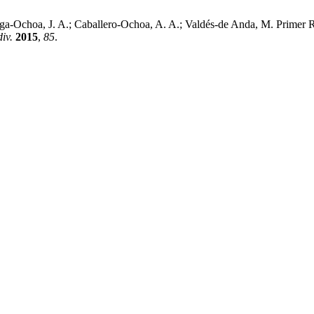
iaga-Ochoa, J. A.; Caballero-Ochoa, A. A.; Valdés-de Anda, M. Primer
iv.
2015
,
85
.