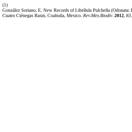
(1)
González Soriano, E. New Records of Libellula Pulchella (Odonata: 
Cuatro Ciénegas Basin, Coahuila, Mexico.
Rev.Mex.Biodiv.
2012
,
83
.