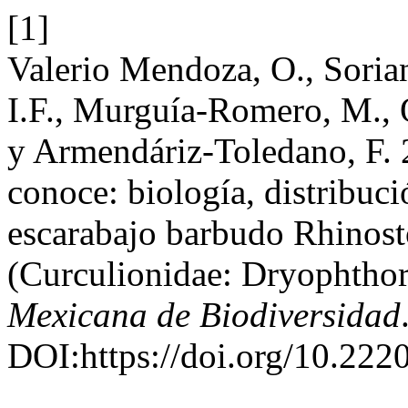
[1]
Valerio Mendoza, O., Sorian
I.F., Murguía-Romero, M., O
y Armendáriz-Toledano, F. 
conoce: biología, distribuci
escarabajo barbudo Rhinost
(Curculionidae: Dryophtho
Mexicana de Biodiversidad
DOI:https://doi.org/10.22