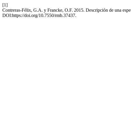
[1]
Contreras-Félix, G.A. y Francke, O.F. 2015. Descripción de una esp
DOI:https://doi.org/10.7550/rmb.37437.