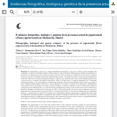
Evidencias fotográfica, biológica y genética de la presencia actual de jaguaroundi (Puma yagouaroundi) en Michoacán, México