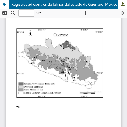
Registros adicionales de felinos del estado de Guerrero, México