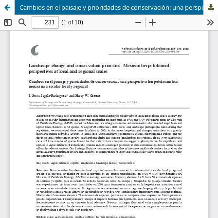
Cambios en el paisaje y prioridades de conservación: una perspectiva herpetofaunística mexicana a escalas local y regional