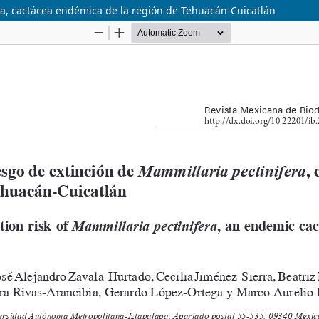
ra, cactácea endémica de la región de Tehuacán-Cuicatlán