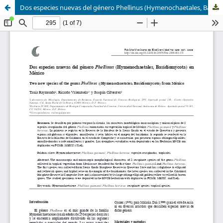
Dos especies nuevas del género Phellinus (Hymenochaetales, Basidiomycota) en México