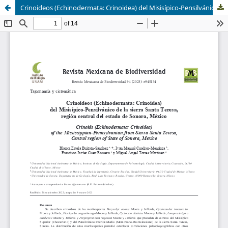
Crinoideos (Echinodermata: Crinoidea) del Misisípico-Pensilvánico de la sierra Santa Teresa, región central del estado de Sonora, México