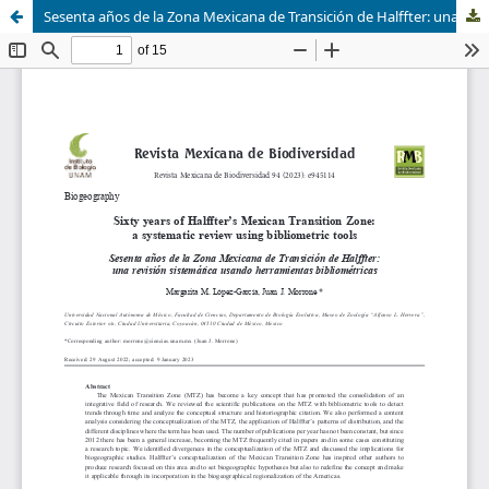
Sesenta años de la Zona Mexicana de Transición de Halffter: una revisión sistemática usando herramientas bibliométricas