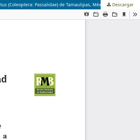
us (Coleoptera: Passalidae) de Tamaulipas, México
Descargar