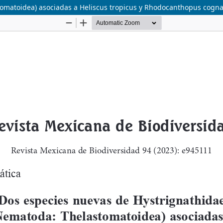
omatoidea) asociadas a Heliscus tropicus y Rhodocanthopus cognat