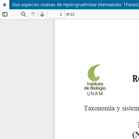
Dos especies nuevas de Hystrignathidae (Nematoda: Thelast