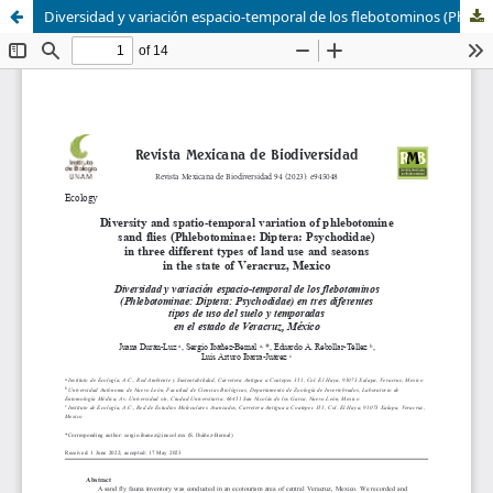
Diversidad y variación espacio-temporal de los flebotominos (Phlebotominae: Diptera: Psychodidae) en tres diferentes tipos de uso del suelo y temporadas en el estado de Veracruz, México