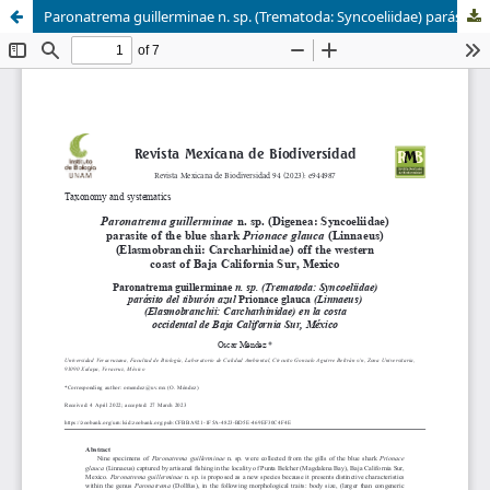
Paronatrema guillerminae n. sp. (Trematoda: Syncoeliidae) parásito del tiburón azul Prionace glauca (Linnaeus) (Elasmobranchii: Carcharhinidae) en la costa occidental de Baja California Sur, México