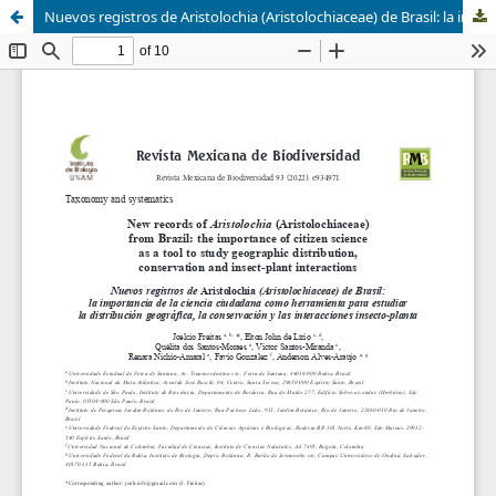
Nuevos registros de Aristolochia (Aristolochiaceae) de Brasil: la importancia de la ciencia ciudadana como herramienta para estudiar la distribución geográfica, la conservación y las interacciones insecto-planta