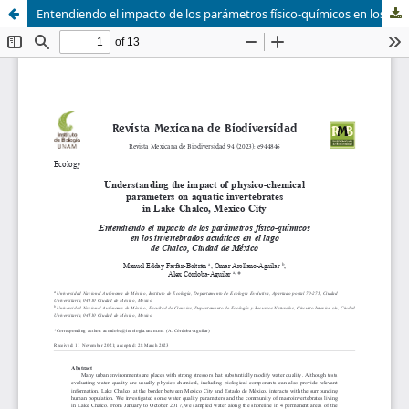
Entendiendo el impacto de los parámetros físico-químicos en los invertebrados acuáticos en el lago de Chalco, Ciudad de México