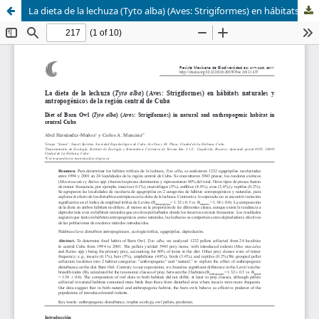
La dieta de la lechuza (Tyto alba) (Aves: Strigiformes) en hábitats naturales y antropogénicos de la región central de Cuba