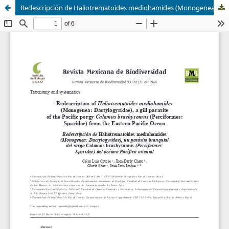
Redescripción de Haliotrematoides mediohamides (Monogenea: Dactylogyridae), un parásito branquial del sargo Calamus brachysomus (Perciformes: Sparidae) del océano Pacífico oriental