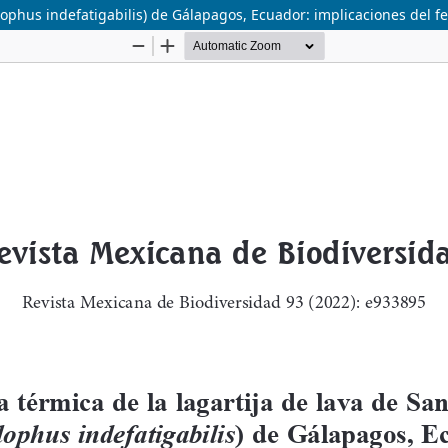
olophus indefatigabilis) de Gálapagos, Ecuador: implicaciones del 