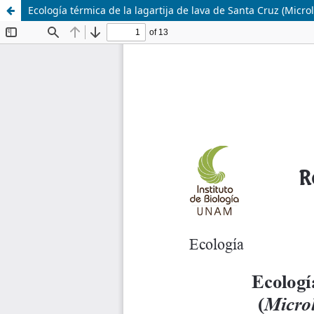
Ecología térmica de la lagartija de lava de Santa Cruz (Micr