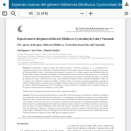
Especies nuevas del género Gibberula (Mollusca: Cystiscidae) de Cuba y Venezuela