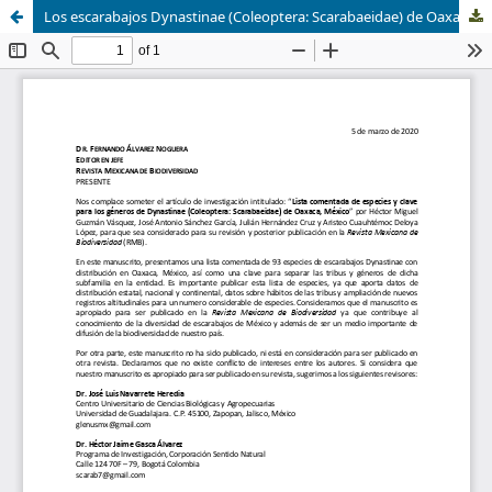
Los escarabajos Dynastinae (Coleoptera: Scarabaeidae) de Oaxaca, México: lista actualizada de especies y análisis de su distribución