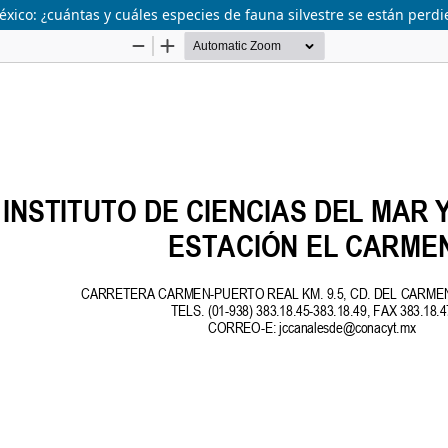
México: ¿cuántas y cuáles especies de fauna silvestre se están perd