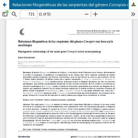
Relaciones filogenéticas de las serpientes del género Conopsis con base en la morfología