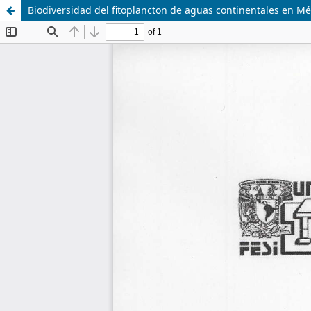
Biodiversidad del fitoplancton de aguas continentales en Mé