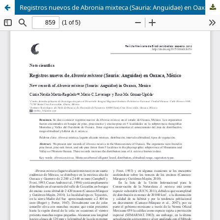
Registros nuevos de Abronia mixteca (Sauria: Anguidae) en Oaxaca, México